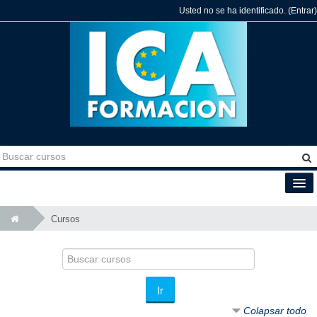
Usted no se ha identificado. (
Entrar
)
Español - España (es_es)
Cursos
Buscar
cursos
Ir
Colapsar todo