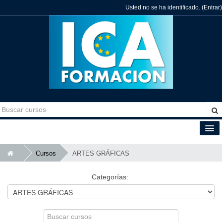
Usted no se ha identificado. (
Entrar
)
Español - Internacional (es)
Cursos
ARTES GRÁFICAS
Categorías:
Buscar