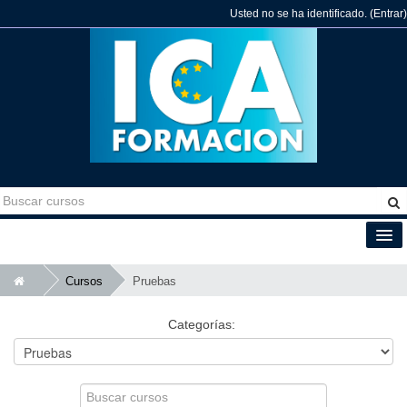
Usted no se ha identificado. (
Entrar
)
Español - Internacional (es)
Cursos
Pruebas
Categorías:
Buscar