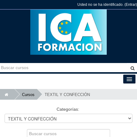
Usted no se ha identificado. (
Entrar
)
Español - España (es_es)
Cursos
TEXTIL Y CONFECCIÓN
Categorías:
Buscar