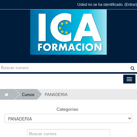
Usted no se ha identificado. (
Entrar
)
Español - España (es_es)
Cursos
PANADERIA
Categorías:
Buscar