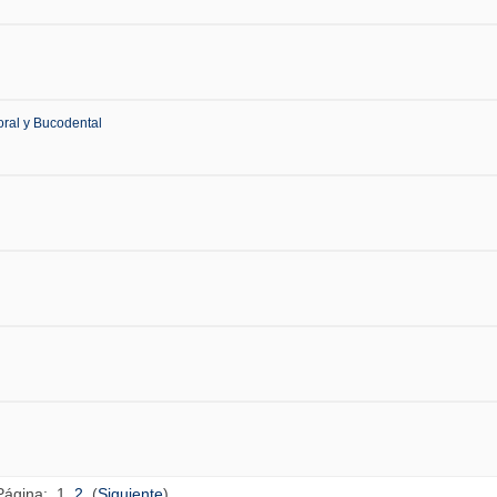
ral y Bucodental
Página:
1
2
(
Siguiente
)